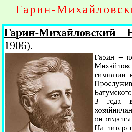
Гарин-Михайловск
Гарин-Михайловский 
1906).
Гарин – п
Михайловс
гимназии 
Прослужив
Батумского
3 года в
хозяйничан
он отдался
На литера