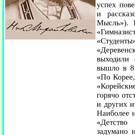
успех пове
и рассказ
Мысль»). 
«Гимнази
«Студен
«Деревен
выходили 
вышло в 8 
«По Корее
«Корейски
горячо отс
и других и
Наиболее и
«Детство
задумано 